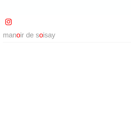
man
o
ir de s
o
isay